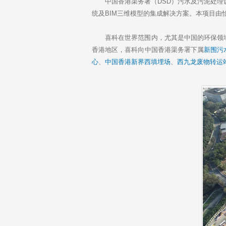
k
中国香港渠务署（DSD）污水及污泥处理设施
e
统及BIM三维模型的集成解决方案。本项目由
d
I
n
喜科在世界范围内，尤其是中国的环保领域
香港地区，喜科向中国香港渠务署下属
新围污
心
、
中国香港新界西填埋场
、
西九龙废物转运