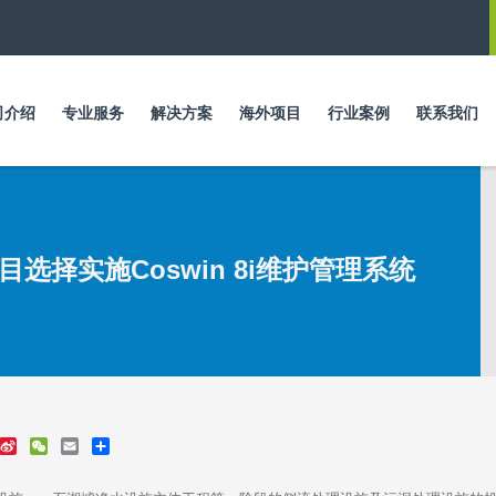
跳
转
到
主
要
司介绍
专业服务
解决方案
海外项目
行业案例
联系我们
内
容
选择实施Coswin 8i维护管理系统
S
W
E
S
i
e
m
h
n
C
a
a