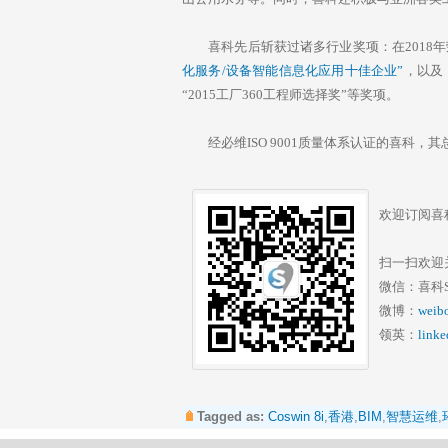
喜科先后斩获过诸多行业奖项：在2018
化服务/设备智能信息化应用十佳企业”
，以及
“2015工厂360工程师选择奖”等奖项。
经必维ISO 9001质量体系认证的喜科
欢迎订阅喜
扫一扫欢迎
微信：喜科Si
微博：
weib
领英：
link
Tagged as:
Coswin 8i
,
香港
,
BIM
,
智慧运维
,