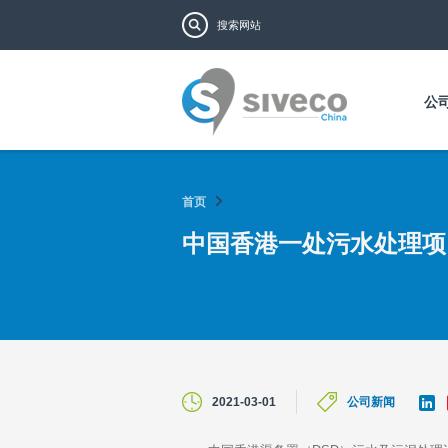
搜索表单
搜索
公
首页
中国香港一处污水处理项目
L
2021-03-01
公司新闻
i
n