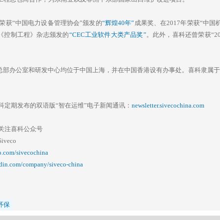
年荣获“中国电力设备管理协会”颁发的
“辉煌40年”
成果奖、在2017年荣获“中
《控制工程》杂志颁发的
“CEC工业软件大类产品奖”
。此外，喜科还曾荣获“20
，其总部办公室和研发中心均位于中国上海，并在中国香港设有办事处。喜科隶属于欧洲
科定期发布的双语版“智在运维”电子新闻通讯：
newsletter.sivecochina.com
关注喜科公众号
veco
o.com/sivecochina
edin.com/company/siveco-china
环保