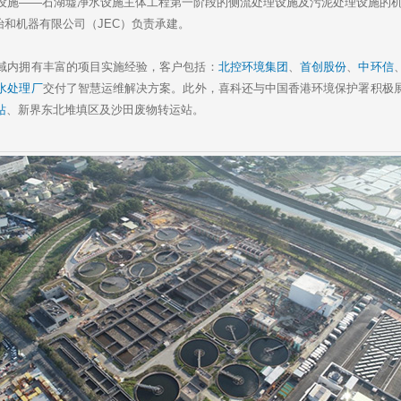
a
h
i
r
——石湖墟净水设施主体工程第一阶段的侧流处理设施及污泥处理设施的机电工程
W
a
l
e
怡和机器有限公司（JEC）负责承建。
e
t
i
b
内拥有丰富的项目实施经验，客户包括：
北控环境集团
、
首创股份
、
中环信
o
水处理厂
交付了智慧运维解决方案。此外，喜科还与中国香港环境保护署积极
站
、新界东北堆填区及沙田废物转运站。