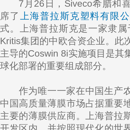
k
a
h
i
r
7月26日，Siveco希腊和
e
W
a
l
e
d
e
t
席了
上海普拉斯克塑料有限
I
i
n
b
o
式。上海普拉斯克是一家隶属于希腊
Kritis集团的中欧合资企业。此次
主导的Coswin 8i实施项目是
球化部署的重要组成部分。
作为唯一一家在中国生产农
中国高质量薄膜市场占据重要
主要的薄膜供应商。上海普拉
开发区内，并按照现代化的世