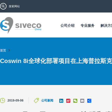
跳
搜索表单
搜索
转
到
主
要
公司介绍
专业服务
解决方
内
容
首页
Coswin 8i全球化部署项目在上海普拉斯
L
S
W
E
S
2019-09-06
公司新闻
i
i
e
m
h
n
n
C
a
a