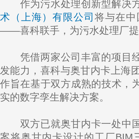
k
a
h
i
r
作为污水处理创新型解决方
e
W
a
l
e
d
e
t
术（上海）有限公司
将与在中
I
i
n
b
o
——喜科联手，为污水处理厂提
凭借两家公司丰富的项目经
发能力，喜科与奥甘内卡上海团
作旨在基于双方成熟的技术，
实的数字孪生解决方案。
双方已就奥甘内卡一处中国
案将奥甘内卡设计的工厂BIM