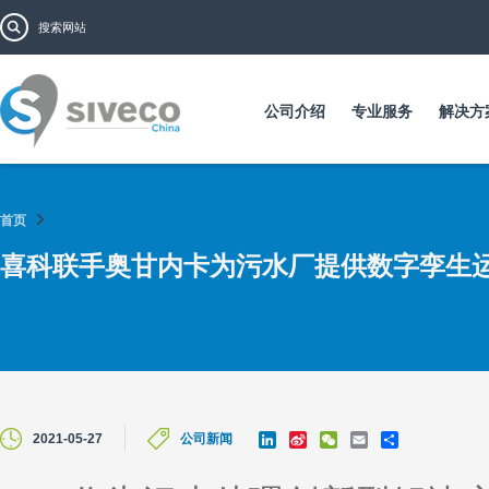
跳
搜索表单
搜索
转
到
主
要
公司介绍
专业服务
解决方
内
容
首页
喜科联手奥甘内卡为污水厂提供数字孪生
L
S
W
E
S
2021-05-27
公司新闻
i
i
e
m
h
n
n
C
a
a