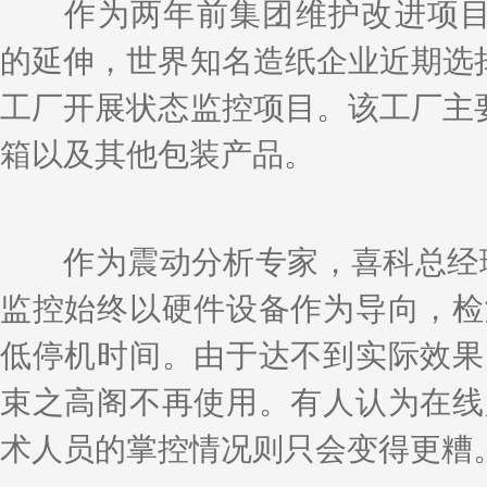
k
a
h
i
r
作为两年前集团维护改进项目（
e
W
a
l
e
d
e
t
的延伸，世界知名造纸企业近期选
I
i
n
b
o
工厂开展状态监控项目。该工厂主
箱以及其他包装产品。
作为震动分析专家，喜科总经理
监控始终以硬件设备作为导向，检
低停机时间。由于达不到实际效果
束之高阁不再使用。有人认为在线
术人员的掌控情况则只会变得更糟。