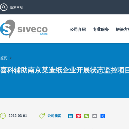
跳
搜索表单
搜索
转
到
主
要
公司介绍
专业服务
解决方
内
容
首页
喜科辅助南京某造纸企业开展状态监控项
L
S
W
E
S
2012-03-01
公司新闻
i
i
e
m
h
n
n
C
a
a