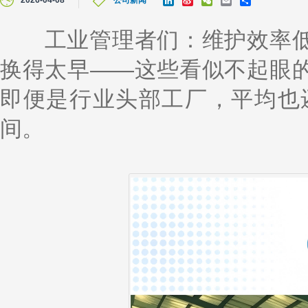
2026-04-08
公司新闻
i
i
e
m
h
n
n
C
a
a
k
a
h
i
r
工业管理者们：维护效率低
e
W
a
l
e
d
e
t
换得太早——这些看似不起眼
I
i
n
b
o
即便是行业头部工厂，平均也还
间。