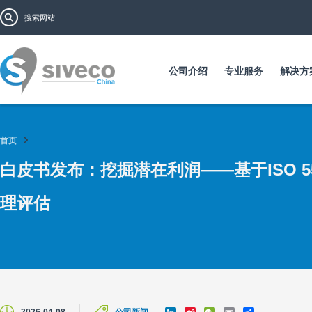
跳
搜索表单
搜索
转
到
主
要
公司介绍
专业服务
解决方
内
容
首页
白皮书发布：挖掘潜在利润——基于ISO 5
理评估
L
S
W
E
S