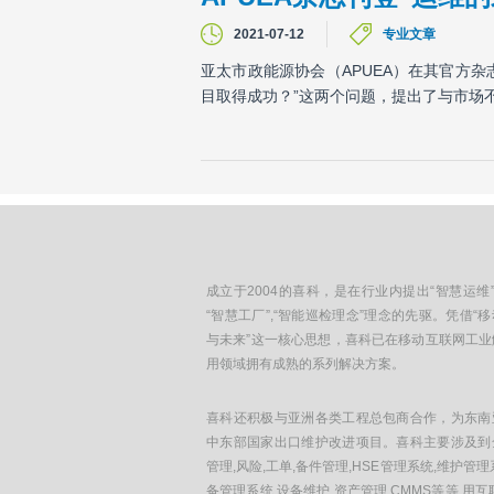
2021-07-12
专业文章
亚太市政能源协会（APUEA）在其官方杂
目取得成功？”这两个问题，提出了与市场
成立于2004的喜科，是在行业内提出“智慧运维”
“智慧工厂”,“智能巡检理念”理念的先驱。凭借“
与未来”这一核心思想，喜科已在移动互联网工业
用领域拥有成熟的系列解决方案。
喜科还积极与亚洲各类工程总包商合作，为东南
中东部国家出口维护改进项目。喜科主要涉及到
管理,风险,工单,备件管理,HSE管理系统,维护管理
备管理系统,设备维护,资产管理,CMMS等等.用互