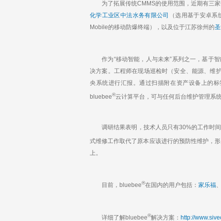
k
为了拓展传统CMMS的使用范围，近期有三家Cos
e
化学工业区中法水务有限公司
（选用基于安卓系
d
I
Mobile的移动防爆终端），以及位于江苏徐州的
圣
n
作为“移动智能，人与未来”系列之一，基于智能手
决方案。工程师在现场巡检时（安全、能源、维
央系统进行汇报。通过扫描附在资产设备上的标签
®
bluebee
云计算平台，可与任何后台维护管理系
调研结果表明，技术人员只有30%的工作时间
式维修工作取代了原本应该进行的预防性维护，形成
上。
®
目前，bluebee
在国内的用户包括：
家乐福
®
详细了解bluebee
解决方案：
http://www.siv