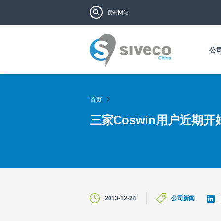
搜索表单
搜索
公
首页
三家Coswin用户近期开
L
2013-12-24
公司新闻
i
n