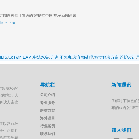
阅喜科每月发送的“维护在中国”电子新闻通讯：
in-china/
MMS
,
Coswin
,
EAM
,
中法水务
,
升达
,
圣戈班
,
废弃物处理
,
移动解决方案
,
维护改进
,
导航栏
新闻通讯
“智慧水务”
公司介绍
移动智能，人
了解时下特色的
解决方案应
专业服务
布的双语版“智
解决方案
海外项目
亚以及非洲
行业案例
加入我们
全生命周期
联系我们
系统软件,设