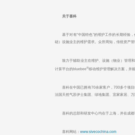
关于喜科
基于对有“中国特色”的维护工作的长期经验，
础）设施业主的维护需求。众所周知，传统资产管
致力于辅助业主在维护、设施（物业）管理和风
®
计算平台的bluebee
移动维护管理解决方案，并能与任何
喜科在中国已拥有70余家客户，700多个项目
法国天然气苏伊士集团、绿地集团、宜家家居、万
喜科的总部和研发中心均在于上海，并在成都设有办
喜科网站：
www.sivecochina.com