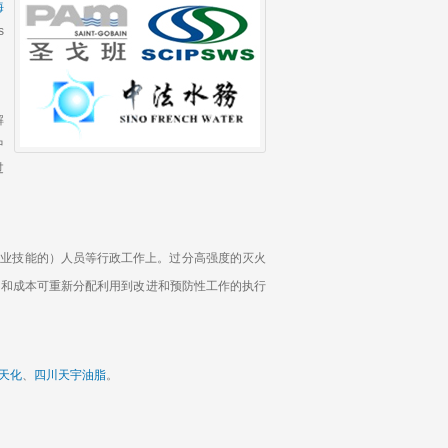
海
s
解
中
过
业技能的）人员等行政工作上。过分高强度的灭火
间和成本可重新分配利用到改进和预防性工作的执行
天化
、
四川天宇油脂
。