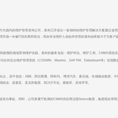
作为国内的维护管理咨询公司，喜科已开发出一套独特的维护管理解决方案通过使用
理市场一向被IT供应商所统治，而由专业维护人创始并经营的喜科始终致力于为客户
险预防领域贯彻维护实践，喜科的服务包括：维护评估、维护工程、CMMS系统实
后台维护管理系统（COSWIN、Maximo、SAP PM、Datastream等）实现数据同
站点，其中包括：ABB、阿尔斯通、阿科玛、博泽汽车、家乐福、长城物业集团、中国
国纸业、诺基亚、圣戈班集团、四川泸天化、索格菲、采埃孚等。
事处。同时，公司隶属于欧洲的CMMS供应商法国Siveco集团，集团现全球用户数